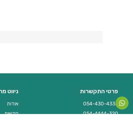
פרטי התקשרות
ניווט מה
054-430-4332
אודות
054-4444-320
חדשות
ההגנה 50, גבעתיים
אפליקציות
תמיכה
תעשיות