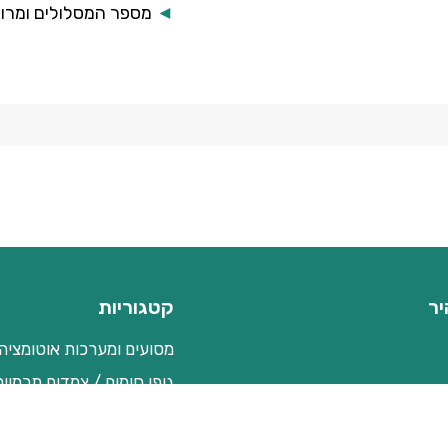
◄
מספר המסלולים ומרוו
יר
קטגוריות
מסועים ומערכות אוטומציה
גופי חימום / צמדים תרמיים
 ופתרונות תואמים
בקרת טמפרטורה
יישום טמפרטורה בתבניות